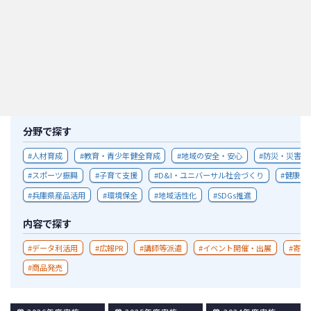
敷地利用
分野で探す
人材育成
教育・青少年健全育成
地域の安全・安心
防災・災害対
スポーツ振興
子育て支援
D&I・ユニバーサル社会づくり
健康増
兵庫県産品活用
環境保全
地域活性化
SDGs推進
内容で探す
データ利活用
広報PR
講師等派遣
イベント開催・出展
寄附
商品発売