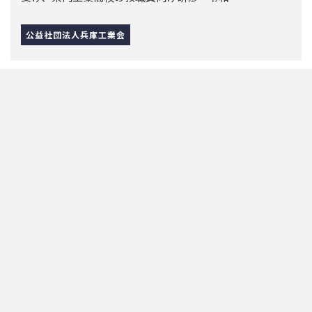
用チャレンジセミナー」での連携（2024年7月
24日）
2024年度実施
兵庫工業会が「ものづくり企業の固定概念を変える新し
い雇用チャレンジセミナー」を開催。県の「…
公益社団法人兵庫工業会
2024.08.22
中小企業魅力発信フォーラムでの「学生と描く
SDGｓプロモーション事業成果報告」の実施
（2024年7月22日）
2024年度実施
2023年度に兵庫県中小企業家同友会と連携して実施した
「学生と描くSDGｓプロモーション事…