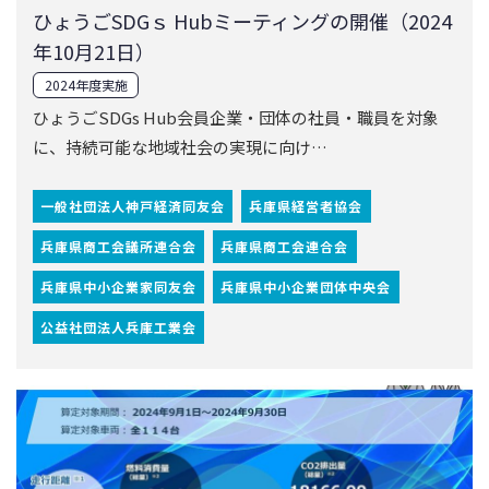
一般社団法人神戸経済同友会
兵庫県経営者協会
兵庫県商工会議所連合会
兵庫県商工会連合会
兵庫県中小企業家同友会
兵庫県中小企業団体中央会
公益社団法人兵庫工業会
2024.11.19
クルマのCO2 排出削減量を見える化・削減！
「ひょうご公民共創Ecoチャレンジ2024」の結