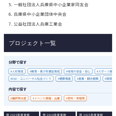
分野で探す
人材育成
教育・青少年健全育成
地域の安全・安心
スポーツ振興
D&I・ユニバーサル社会づくり
健康増進
産業・観光振興
環境保
内容で探す
講師等派遣
イベント開催・出展
寄附・寄贈等
2025年度実施
2024年度実施
2023年度実施
2022年度実施