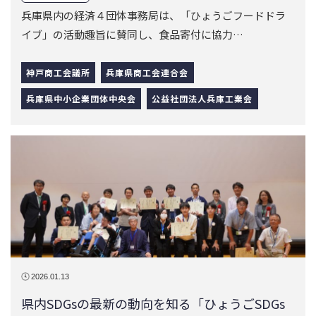
2026.01.13
県内SDGsの最新の動向を知る「ひょうごSDGs
フォーラム」の開催（2025年10月7日）
2025年度実施
ひょうごSDGs Hub会員企業・団体等を対象に、SDGsの
最新の動向や取組を知ることがで…
一般社団法人神戸経済同友会
兵庫県経営者協会