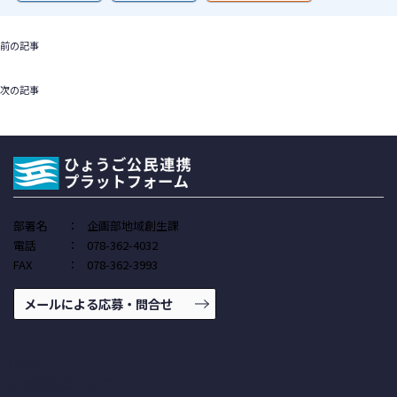
前の記事
次の記事
部署名
：
企画部地域創生課
電話
：
078-362-4032
FAX
：
078-362-3993
メールによる応募・問合せ
HOME
公民連携について