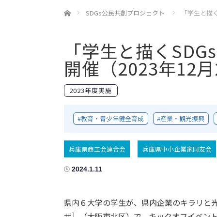
ホーム
SDGs公民共創プロジェクト
「学生と描く
「学生と描くSD
開催（2023年12月
2023年度実施
教育・青少年健全育成
産業・観光振興
兵庫県商工会連合会
兵庫県中小企業家同友会
2024.1.11
県内６大学の学生が、県内企業のキラリと光る
ザ］（大阪市北区）で、キックオフイベン