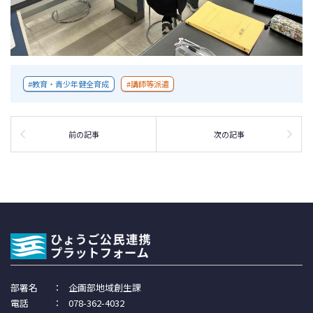
教育・青少年健全育成
講師等派遣
前の記事
次の記事
部署名
：
企画部地域創生課
電話
：
078-362-4032