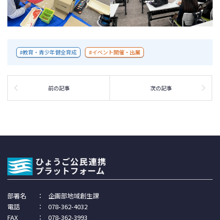
教育・青少年健全育成
イベント開催・出展
前の記事
次の記事
部署名
：
企画部地域創生課
電話
：
078-362-4032
FAX
：
078-362-3993